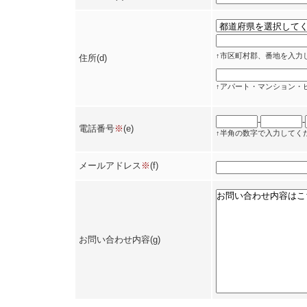
↑市区町村郡、番地を入力
住所(d)
↑アパート・マンション・
-
-
電話番号
※
(e)
↑半角の数字で入力してく
メールアドレス
※
(f)
お問い合わせ内容(g)